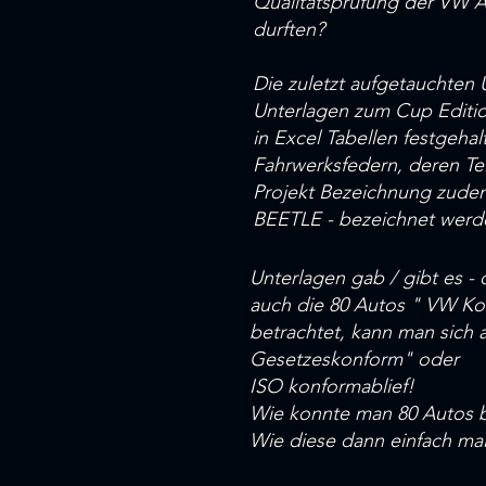
Qualitätsprüfung der VW AG
durften?
Die zuletzt aufgetauchten
Unterlagen zum Cup Edition
in Excel Tabellen festgeha
Fahrwerksfedern, deren Tei
Projekt Bezeichnung zudem
BEETLE - bezeichnet wer
Unterlagen gab / gibt es -
auch die 80 Autos " VW Ko
betrachtet, kann man sich ab
Gesetzeskonform" oder
ISO konformablief!
Wie konnte man 80 Autos b
Wie diese dann einfach mal