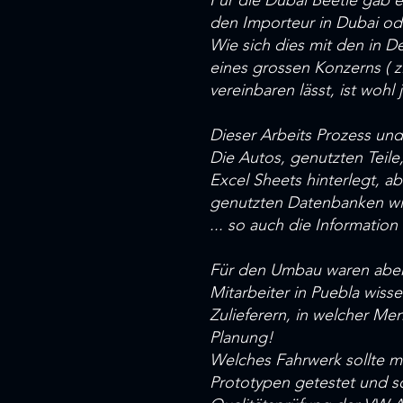
Für die Dubai Beetle gab e
den Importeur in Dubai oder
Wie sich dies mit den in 
eines grossen Konzerns ( z
vereinbaren lässt, ist woh
Dieser Arbeits Prozess und
Die Autos, genutzten Teile
Excel Sheets hinterlegt, ab
genutzten Datenbanken w
... so auch die Informatio
Für den Umbau waren aber
Mitarbeiter in Puebla wiss
Zulieferern, in welcher M
Planung!
Welches Fahrwerk sollte m
Prototypen getestet und so