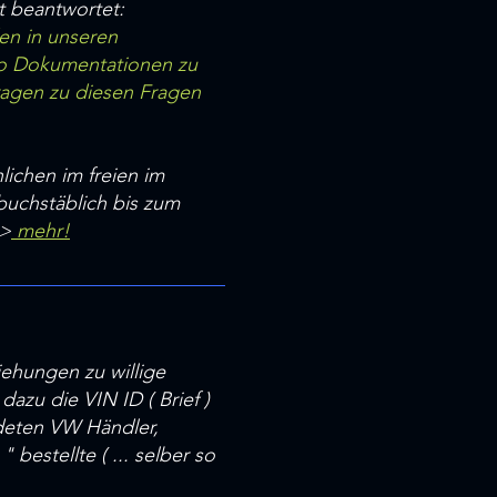
t beantwortet:
den in unseren
dwo Dokumentationen zu
ragen zu diesen Fragen
lichen im freien im
uchstäblich bis zum
=>
mehr!
ehungen zu willige
azu die VIN ID ( Brief )
deten VW Händler,
bestellte ( ... selber so