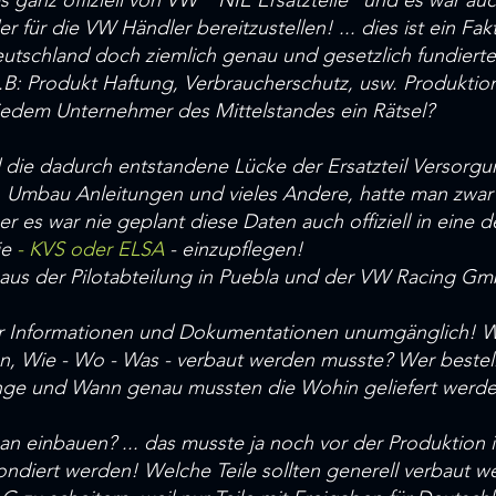
s ganz offiziell von VW " NIE Ersatzteile" und es war au
 für die VW Händler bereitzustellen! ... dies ist ein Fak
Deutschland doch ziemlich genau und gesetzlich fundier
.B: Produkt Haftung, Verbraucherschutz, usw. Produktions
l jedem Unternehmer des Mittelstandes ein Rätsel?
 die dadurch entstandene Lücke der Ersatzteil Versorgun
, Umbau Anleitungen und vieles Andere, hatte man zwar 
er es war nie geplant diese Daten auch offiziell in eine 
ie
- KVS oder ELSA
- einzupflegen!
n aus der Pilotabteilung in Puebla und der VW Racing G
 Informationen und Dokumentationen unumgänglich! Wi
en, Wie - Wo - Was - verbaut werden musste? Wer bestell
enge und Wann genau mussten die Wohin geliefert werde
an einbauen? ... das musste ja noch vor der Produktion
ndiert werden! Welche Teile sollten generell verbaut we