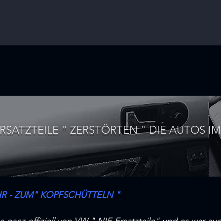
RSATZTEILE " ZERSTÖRTEN " DIE AUTOS I
R - ZUM" KOPFSCHÜTTELN "