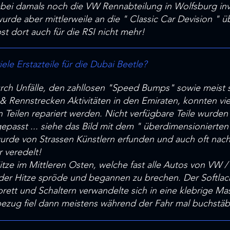
bei damals noch die VW Rennabteilung in Wolfsburg inv
urde aber mittlerweile an die " Classic Car Devision " 
bst dort auch für die RSI nicht mehr!
le Erstazteile für die Dubai Beetle?
ch Unfälle, den zahllosen "Speed Bumps" sowie meist 
 Rennstrecken Aktivitäten in den Emiraten, konnten vie
Teilen repariert werden. Nicht verfügbare Teile wurden 
epasst ... siehe das Bild mit dem " überdimensionierten 
urde von Strassen Künstlern erfunden und auch oft na
r veredelt!
ze im Mittleren Osten, welche fast alle Autos von VW / 
der Hitze spröde und begannen zu brechen. Der Softlack
tt und Schaltern verwandelte sich in eine klebrige Mas
ug fiel dann meistens während der Fahr mal buchstäbl