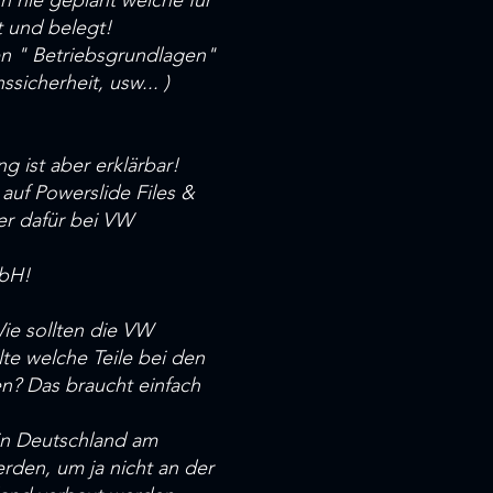
ch nie geplant welche für
t und belegt!
ten " Betriebsgrundlagen"
sicherheit, usw... )
g ist aber erklärbar!
auf Powerslide Files &
der dafür bei VW
mbH!
e sollten die VW
te welche Teile bei den
n? Das braucht einfach
 in Deutschland am
rden, um ja nicht an der