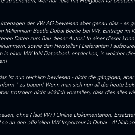
 zu scheitern, weil nur Teile mit Freigaben für Deutsc
 Unterlagen der VW AG beweisen aber genau dies - es 
 Millennium Beetle Dubai Beetle bei VW. Einträge im KV
ltenen Daten zum Bau dieser Autos! In einer dieser konnt
lnummern, sowie den Hersteller ( Lieferanten ) aufspüre
 in einer VW VIN Datenbank entdecken, in welcher dies
den!
 das ist nun reichlich bewiesen - nicht die gängigen, a
nform " zu bauen! Wenn man sich nun all die heute bek
er trotzdem nicht wirklich vorstellen, dass dies alles wi
auen, ohne ( laut VW ) Online Dokumentation, Ersatztei
 so an den offiziellen VW Importeur in Dubai - Al Naboo