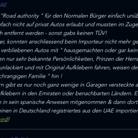
UAE
 "Road authority " für den Normalen Bürger einfach unü
infach nicht auf privat Autos erlaubt und mussten im Zug
 entfernt werden - sonst gabs keinen TÜV!
ker, konnten anschliessend beim Importeur nicht mehr ge
 verbliebenen Autos mit " hausgemachten oder gar keine
n nur sehr bekannte Persönlichkeiten, Prinzen der Herr
nlackiert und mit Original Aufklebern fahren, weisen de
chrangigen Familie " hin !
n gibt es nur noch ganz wenige in Garagen versteckte a
ufklebern in den Emiraten oder benachbarten Ländern. Ei
h in sein spanische Anwesen mitgenommen & dann dort
einen in Deutschland registriertes aus den UAE importi
ird
!