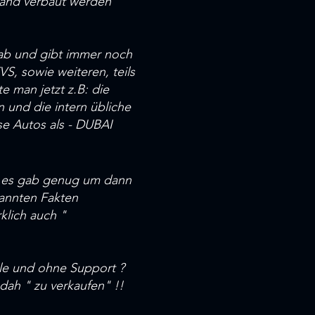
hland verbaut werden
gab und gibt immer noch
S, sowie weiteren, teils
e man jetzt z.B: die
n und die intern übliche
e Autos als - DUBAI
ber es gab genug um dann
annten Fakten
rklich auch "
le und ohne Support ?
dah " zu verkaufen" !!