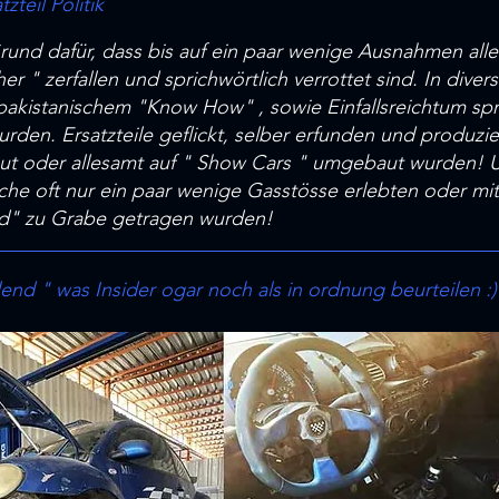
teil Politik
und dafür, dass bis auf ein paar wenige Ausnahmen alle
er " zerfallen und sprichwörtlich verrottet sind. In dive
pakistanischem "Know How" , sowie Einfallsreichtum spr
urden. Ersatzteile geflickt, selber erfunden und produzi
ut oder allesamt auf " Show Cars " umgebaut wurden! U
he oft nur ein paar wenige Gasstösse erlebten oder mit 
rd" zu Grabe getragen wurden!
end " was Insider ogar noch als in ordnung beurteilen :)