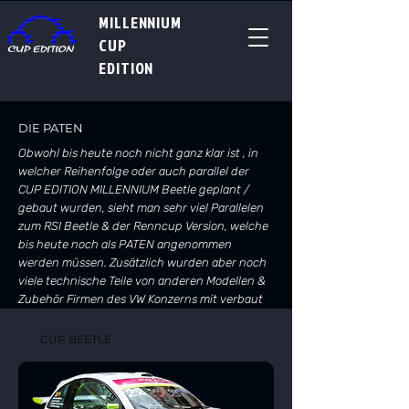
MILLENNIUM
CUP
EDITION
DIE PATEN
Obwohl bis heute noch nicht ganz klar ist , in
welcher Reihenfolge oder auch parallel der
CUP EDITION MILLENNIUM Beetle geplant /
gebaut wurden, sieht man sehr viel Parallelen
zum RSI Beetle & der Renncup Version, welche
bis heute noch als PATEN angenommen
werden müssen. Zusätzlich wurden aber noch
viele technische Teile von anderen Modellen &
Zubehör Firmen des VW Konzerns mit verbaut
CUP BEETLE