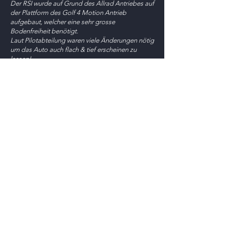
Der RSI wurde auf Grund des Allrad Antriebes auf
der Plattform des Golf 4 Motion Antrieb
aufgebaut, welcher eine sehr grosse
Bodenfreiheit benötigt.
Laut Pilotabteilung waren viele Änderungen nötig
um das Auto auch flach & tief erscheinen zu
lassen!
250 Stück als nummerierte Serie gebaut.
6-Gang Getriebe mit
4 Rad Drive vom Golf
4 Motion und Haldex Kupplung !
Remus Doppel Auspuff Anlage
Fahrwerk auf Rennstrecke ausgelegt.
80 mm breitere Kotflügel, Front &
Heckschürzen, Defuser und ein
wunderschöner Heckflügel im Rennsport
Design.
18x9 OZ Superturismo Räder - 235/40ZR-18 für
den nötigen Vortrieb.
Innen Kohlefaser, Aluminium & oranges Leder
mit speziellem RSI Tacho
Vorne KÖNIG Sportsitze verbaut
Stückpreis im Jahr 2000:
135.950,- DM ( 69.000,- US$ )
... mehr auf
RSI BEETLE GALLERIE