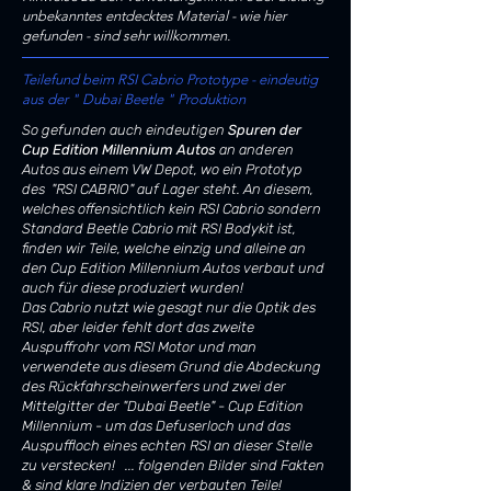
unbekanntes entdecktes Material - wie hier
gefunden - sind sehr willkommen.
Teilefund beim RSI Cabrio Prototype - eindeutig
aus der " Dubai Beetle " Produktion
So gefunden auch
eindeutigen
Spuren der
Cup Edition Millennium Autos
an anderen
Autos aus einem VW Depot, wo ein Prototyp
des "RSI CABRIO" auf Lager steht. An diesem,
welches offensichtlich kein RSI Cabrio sondern
Standard Beetle Cabrio mit RSI Bodykit ist,
finden wir Teile, welche einzig und alleine an
den Cup Edition Millennium Autos verbaut und
auch für diese produziert wurden!
Das Cabrio nutzt wie gesagt nur die Optik des
RSI, aber leider fehlt dort das zweite
Auspuffrohr vom RSI Motor und man
verwendete aus diesem Grund die Ab
deckung
des Rückfahrscheinwerfers und zwei der
Mittelgitter der "Dubai Beetle" - Cup Edition
Millennium - um das Defuserloch und das
Auspuffloch eines echten RSI an dieser Stelle
zu verstecken! ... folgenden Bilder sind Fakten
& sind klare Indizien der verbauten Teile!