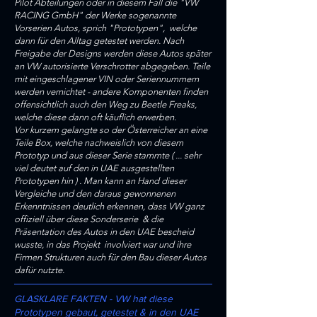
Pilot Abteilungen oder in diesem Fall die "VW
RACING GmbH" der Werke sogenannte
Vorserien Autos, sprich "Prototypen", welche
dann für den Alltag getestet werden. ​Nach
Freigabe der Designs werden diese Autos später
an VW autorisierte Verschrotter abgegeben. Teile
mit eingeschlagener VIN oder Seriennummern
werden vernichtet - andere Komponenten finden
offensichtlich auch den Weg zu Beetle Freaks,
welche diese dann oft käuflich erwerben.
Vor kurzem gelangte so der Österreicher an eine
Teile Box, welche nachweislich von diesem
Prototyp und aus dieser Serie stammte ( ... sehr
viel deutet auf den in UAE ausgestellten
Prototypen hin ) . Man kann an Hand dieser
Vergleiche und den daraus gewonnenen
Erkenntnissen deutlich erkennen, dass VW ganz
offiziell über diese Sonderserie & die
Präsentation des Autos in den UAE bescheid
wusste, in das Projekt involviert war und ihre
Firmen Strukturen auch für den Bau dieser Autos
dafür nutzte.
GLASKLARE FAKTEN - VW hat diese
Prototypen gebaut, getestet & in den UAE