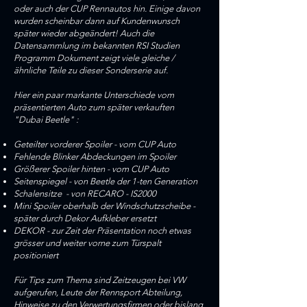
oder auch der CUP Rennautos hin. Einige davon
wurden scheinbar dann auf Kundenwunsch
später wieder abgeändert! Auch die
Datensammlung im bekannten RSI Studien
Programm Dokument zeigt viele gleiche /
ähnliche Teile zu dieser Sonderserie auf.
Hier ein paar markante Unterschiede vom
präsentierten Auto zum später verkauften
"Dubai Beetle" :
Geteilter vorderer Spoiler - vom CUP Auto
Fehlende Blinker Abdeckungen im Spoiler
Größerer Spoiler hinten - vom CUP Auto
Seitenspiegel - von Beetle der 1-ten Generation
Schalensitze - von RECARO - IS2000
Mini Spoiler oberhalb der Windschutzscheibe -
später durch Dekor Aufkleber ersetzt
DEKOR - zur Zeit der Präsentation noch etwas
grösser und weiter vorne zum Türspalt
positioniert
Für Tips zum Thema sind Zeitzeugen bei VW
aufgerufen, Leute der Rennsport Abteilung,
Hinweise zu den Verwertungsfirmen oder bislang