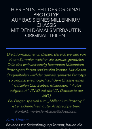
HIER ENTSTEHT DER ORIGINAL
PROTOTYP
AUF BASIS EINES MILLENNIUM
CHASSIS
MIT DEN DAMALS VERBAUTEN
ORIGINAL TEILEN
Die Informationen in diesem Bereich werden von
einem Sammler, welcher die damals genutzten
Teile des weltweit einzig bekannten Millennium-
Prototypen finden und kaufen konnte. Mit diesen
Originalteilen wird der damals genutzte Prototyp
so original wie möglich auf dem Chassis eines
" Offizillen Cup Edition Millennium " Autos
aufgebaut ( VIN ID auf der VIN Datenliste der
VAG ).
Bei Fragen speziell zum „Millennium Prototyp“
ist er sicherlich ein guter Ansprechpartner!
Kontakt:
martin.lambauer@icloud.com
Zum Thema:
Bevor es zur Serienfertigung kommt, bauen die