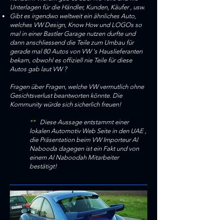
Unterlagen für die Händler, Kunden, Käufer , usw.
Gibt es irgendwo weltweit ein ähnliches Auto,
welches VW Design, Know How und LOGOs so
mal in einer Bastler Garage nutzen durfte und
dann anschliessend die Teile zum Umbau für
gerade mal 80 Autos von VW 's Hauslieferanten
bekam, obwohl es offiziell nie Teile für diese
Autos gab laut VW ?
Fragen über Fragen,
welche VW vermutlich ohne
Gesichtsverlust beantworten könnte. Die
Kommunity würde sich sicherlich freuen!
**
Diese Aussage entstammt einer
lokalen Automotiv Web Seite in den UAE ,
die Präsentation beim VW Importeur Al
Nabooda dagegen ist ein Fakt und von
einem Al Naboodah Mitarbeiter
bestätigt!