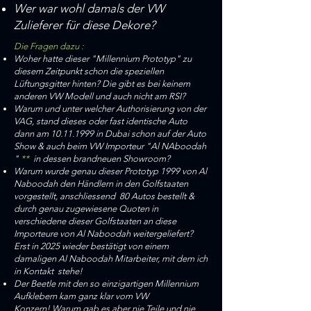
Wer war wohl damals der VW
Zulieferer für diese Dekore?
Die Fragen dazu :
Woher hatte dieser "Millennium Prototyp" zu
diesem Zeitpunkt schon die speziellen
Lüftungsgitter hinten? Die gibt es bei keinem
anderen VW Modell und auch nicht am RSI?
Warum und unter welcher Authorisierung von der
VAG, stand dieses oder fast identische Auto
dann am
10.11.1999
in Dubai schon auf der Auto
Show & auch beim VW Importeur "Al NAboodah
"
**
in dessen brandneuen Showroom?
Warum wurde genau dieser Prototyp 1999 von Al
Naboodah den Händlern in den Golfstaaten
vorgestellt, anschliessend 80 Autos bestellt &
durch genau zugewiesene Quoten in
verschiedene dieser Golfstaaten an diese
Importeure von Al Naboodah weitergeliefert?
Erst in 2025 wieder bestätigt von einem
damaligen Al Naboodah Mitarbeiter, mit dem ich
in Kontakt stehe!
Der Beetle mit den so einzigartigen Millennium
Aufklebern kam ganz klar vom VW
Konzern!
Warum gab es aber nie Teile und nie