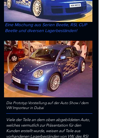
Eine Mischung aus Serien Beetle, RSI, CUP
Beetle und diversen Lagerbeständen!
Die Prototyp Vorstellung auf der Auto Show / dem
VW Importeur in Dubai
Viele der Teile an dem oben abgebildeten Auto,
welches vermutlich zur Präsentation für den
Kunden erstellt wurde, weisen auf Teile aus
vorhandenen Lagerbeständen von VW, des RSI