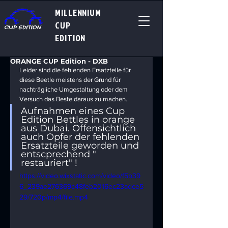
MILLENNIUM
CUP
EDITION
ORANGE CUP Edition - DXB
Leider sind die fehlenden Ersatzteile für 
diese Beetle meistens der Grund für 
nachträgliche Umgestaltung oder dem 
Versuch das Beste daraus zu machen.
Aufnahmen eines Cup 
Edition Bettles in orange 
aus Dubai. Offensichtlich 
auch Opfer der fehlenden 
Ersatzteile geworden und 
entscprechend " 
restauriert" !
https://video.wixstatic.com/video/f5b39
6_239ae276369c48feb2016ec23adce5
29/720p/mp4/file.mp4